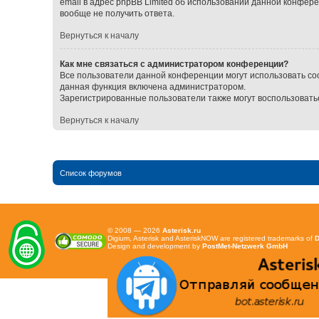
email в адрес phpBB Limited об использовании данной конфер
вообще не получить ответа.
Вернуться к началу
Как мне связаться с администратором конференции?
Все пользователи данной конференции могут использовать со
данная функция включена администратором.
Зарегистрированные пользователи также могут воспользовать
Вернуться к началу
Список форумов
© 2008 — 2026
Asterisk.ru
Digium, Asterisk and AsteriskNOW are registered trademarks of
D
Design and development by
PostMet-Netzwerk GmbH