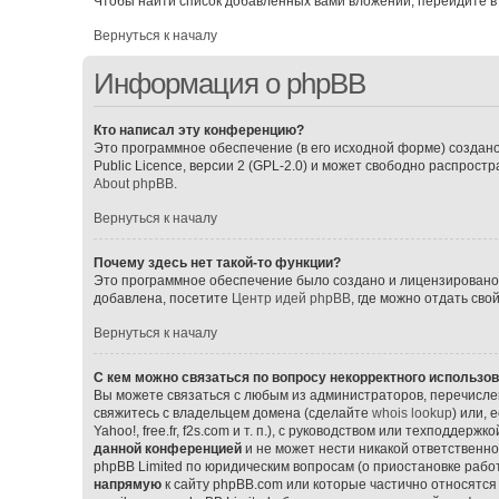
Чтобы найти список добавленных вами вложений, перейдите в
Вернуться к началу
Информация о phpBB
Кто написал эту конференцию?
Это программное обеспечение (в его исходной форме) создан
Public Licence, версии 2 (GPL-2.0) и может свободно распрос
About phpBB
.
Вернуться к началу
Почему здесь нет такой-то функции?
Это программное обеспечение было создано и лицензировано p
добавлена, посетите
Центр идей phpBB
, где можно отдать св
Вернуться к началу
С кем можно связаться по вопросу некорректного использо
Вы можете связаться с любым из администраторов, перечислен
свяжитесь с владельцем домена (сделайте
whois lookup
) или,
Yahoo!, free.fr, f2s.com и т. п.), с руководством или техподдерж
данной конференцией
и не может нести никакой ответственно
phpBB Limited по юридическим вопросам (о приостановке работ
напрямую
к сайту phpBB.com или которые частично относятся