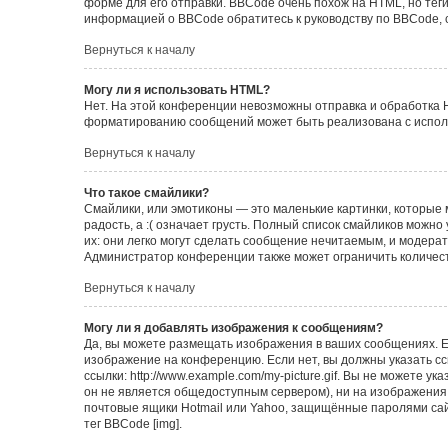
форме для его отправки. BBCode очень похож на HTML, но теги в
информацией о BBCode обратитесь к руководству по BBCode, 
Вернуться к началу
Могу ли я использовать HTML?
Нет. На этой конференции невозможны отправка и обработка 
форматированию сообщений может быть реализована с испол
Вернуться к началу
Что такое смайлики?
Смайлики, или эмотиконы — это маленькие картинки, которые 
радость, а :( означает грусть. Полный список смайликов можн
их: они легко могут сделать сообщение нечитаемым, и модера
Администратор конференции также может ограничить количест
Вернуться к началу
Могу ли я добавлять изображения к сообщениям?
Да, вы можете размещать изображения в ваших сообщениях. Е
изображение на конференцию. Если нет, вы должны указать с
ссылки: http://www.example.com/my-picture.gif. Вы не можете 
он не является общедоступным сервером), ни на изображения,
почтовые ящики Hotmail или Yahoo, защищённые паролями сайт
тег BBCode [img].